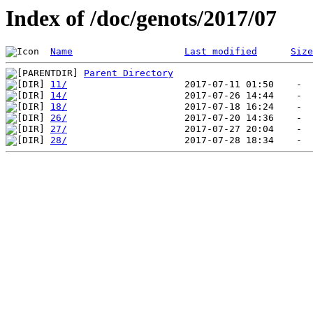
Index of /doc/genots/2017/07
Name
Last modified
Size
Parent Directory
11/
14/
18/
26/
27/
28/